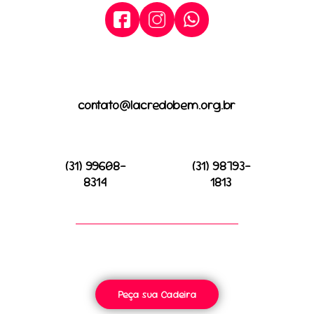
contato@lacredobem.org.br
(31) 99608-
(31) 98793-
8314
1813
Peça sua Cadeira