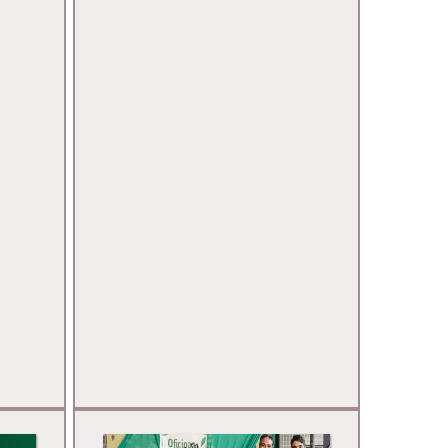
Vidas. Leia Também: Como
 De
Funciona A Distribuição De
Dos
Cadeiras De Rodas Pelo SUS Uma
tados
Menina Que Sonhou GrandeO
Suas
Lacre Do Bem Nasceu Da
E
Iniciativa De Julia Macedo Que,
torno
Ainda Criança, Percebeu Que
),
Pequenos Gestos Podem Gerar
E O
Grandes Mudanças. O Que
tais.
Começou Com Uma Ação
Simples – Juntar Lacres De
os
Latinhas Para Doar Cadeiras De
 Mais
Rodas – Se Tornou Um Movimento
ntindo
Nacional De Inclusão Social E
nha
Sustentabilidade. Hoje, Mais De
De
Uma Década Depois, A Ideia De
vívio
Julia Continua Mobilizando
to, E
Pessoas De Todas As Idades,
Provando Que A Solidariedade
do
Não Tem Limites. Mulheres Que
nças,