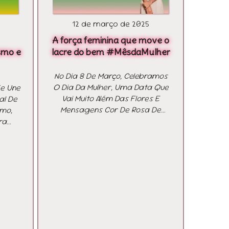
12 de março de 2025
A força feminina que move o
smo e
lacre do bem #MêsdaMulher
No Dia 8 De Março, Celebramos
O Dia Da Mulher, Uma Data Que
Se Une
Vai Muito Além Das Flores E
al De
Mensagens Cor De Rosa De
smo,
Parabéns. É Um Momento De
ra
Reconhecer A Importância
, A
Fundamental, O Brilhantismo E O
elas
Impacto Que As Mulheres Têm
sta.
Na Sociedade. No Lacre Do Bem,
 Esse
Essa Força Feminina Está
ância
Presente Desde O Início Do
logo
Projeto, Quando Uma Menina De
ito E
Apenas Nove Anos Teve Uma
l.A
Ideia Capaz De Transformar
zação