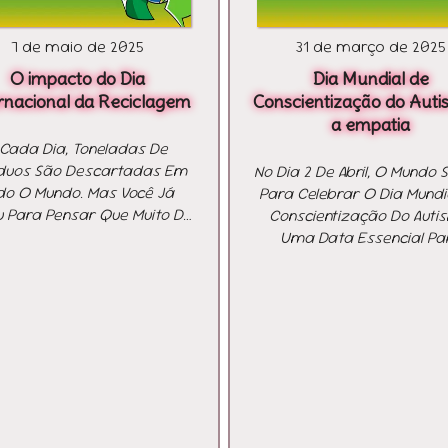
7 de maio de 2025
31 de março de 2025
O impacto do Dia
Dia Mundial de
rnacional da Reciclagem
Conscientização do Auti
a empatia
 Cada Dia, Toneladas De
duos São Descartadas Em
No Dia 2 De Abril, O Mundo 
do O Mundo. Mas Você Já
Para Celebrar O Dia Mundi
u Para Pensar Que Muito Do
Conscientização Do Auti
 Chamamos De Lixo Pode,
Uma Data Essencial Pa
erdade, Ganhar Uma Nova
Promover O Entendimento
E Ainda Transformar A Vida
Aceitação E O Respeito P
 Outras Pessoas? O Dia
Pessoas No Espectro Auti
ernacional Da Reciclagem,
Criado Pela ONU Em 2007,
brado Em 17 De Maio, É Um
Dia Nos Lembra Da Import
ite Para Refletirmos Sobre
Da Informação E Do Diá
Nossos Hábitos, Nossa
Para Combater O Preconce
esponsabilidade Com O
Ampliar A Inclusão Socia
Planeta E O Poder Da
Importância Da Conscienti