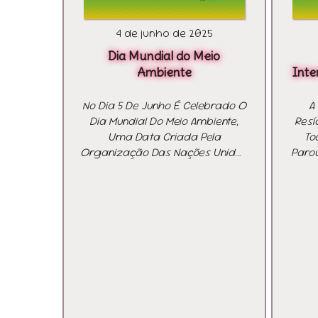
4 de junho de 2025
Dia Mundial do Meio
Ambiente
Inte
No Dia 5 De Junho É Celebrado O
A
Dia Mundial Do Meio Ambiente,
Resí
Uma Data Criada Pela
To
Organização Das Nações Unidas
Paro
(ONU) Para Chamar A Atenção
Que
De Governos, Empresas E,
Na V
Principalmente, Da Sociedade
Vida 
Civil Sobre Os Desafios
De
Ambientais Que Enfrentamos.
Int
Essa Data Representa Um
Cele
Chamado À Ação E Uma
Conv
Oportunidade Para Refletirmos
Sobre Nosso Papel Na
R
Preservação Do Planeta E Sobre